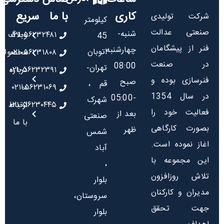
کاری
با ما
سریع
شرکت تولیدی
کیلومتر
صنعتی عدالت
شنبه-
۰۲۱-۵۶۲۳۲۴۸۱
وبلاگ
45
فنر از پیشگامان
چهارشنبه
اتوبان
۰۲۱-۵۶۲۳۱۸۰۸
محصولا
در صنعت
08:00
تهران-
درباره
۰۲۱-۵۶۲۳۲۳۹۱
فنرسازی بوده و
صبح
قم ،
ما
۰۲۱-۵۶۲۳۱۰۶۹
در سال 1354
-05:00
شهرک
۰۲۱-۵۶۲۳۰۴۴۵
ارتباط
فعالیت خود را
بعد از
صنعتی
با ما
بصورت کارگاهی
ظهر
شمس
اغاز نموده است.
آباد
این مجموعه با
،
تلاش روزافزون
بلوار
مدیران و کارکنان
سروستان،
جهت تحقق
بلوار