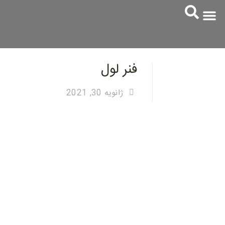
همکاری با ما
ارتباط با ما
زیرمجموعه ها
خدمات مشتریان
فنر لول
ژانویه 30, 2021