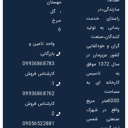
اهداف
مهستان
سازندگی،در
، گل
راستای خدمت
سرخ
رسانی به تولید
6
کنندگان،صنعت
واحد تامین و
گران و خودکفایی
بازرگانی:
کشور عزیزمان در
09936868783
سال 1372 موفق
به تاسیس
کارشناس فروش
کارخانه ای به
1:
مساحت
09936868762
6000متر مربع
کارشناس فروش
واقع در شهرک
2:
صنعتی شمس
09056522881