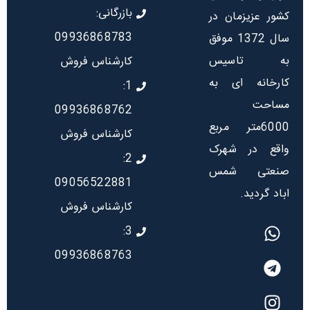
بازرگانی:
کشور عزیزمان در
09936868783
سال 1372 موفق
به تاسیس
کارشناس فروش
کارخانه ای به
1:
مساحت
09936868762
6000متر مربع
کارشناس فروش
واقع در شهرک
2:
صنعتی شمس
09056522881
اباد گردید.
کارشناس فروش
3:
09936868763