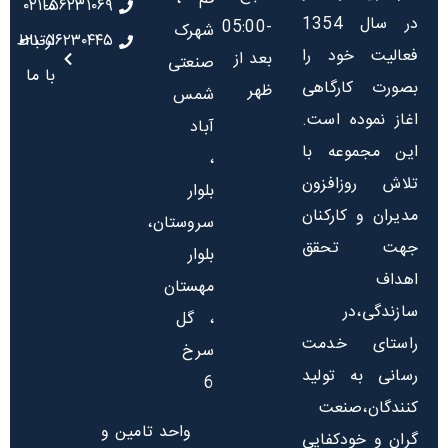
ما
۰۲۱-۵۶۲۳۱۰۶۹
در سال 1354
-05:00
شهرک
۰۲۱-۵۶۲۳۰۴۴۵
ارتباط
فعالیت خود را
بعد از
صنعتی
با ما
بصورت کارگاهی
ظهر
شمس
اغاز نموده است.
آباد
این مجموعه با
،
تلاش روزافزون
بلوار
مدیران و کارکنان
سروستان،
جهت تحقق
بلوار
اهداف
مهستان
سازندگی،در
، گل
راستای خدمت
سرخ
رسانی به تولید
6
کنندگان،صنعت
واحد تامین و
گران و خودکفایی